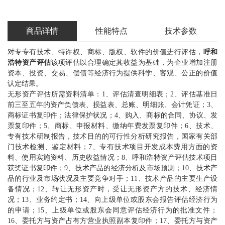
商品详情
性能特点
技术参数
对专专有技术、特许权、商标、版权、软件的价值进行评估，
呼和
浩特资产评估
该项评估以合理确定其收益为基础，为企业增加注册
资本、投资、交易、偿债等经济行为提供科学、客观、公正的价值
认定结果。
无形资产评估所需资料清单：1、评估清查明细表；2、评估基准日
前三至五年的资产负债表、损益表、总账、明细账、会计凭证；3、
商标证书复印件；法律保护状况；4、购入、商标的合同、协议、发
票复印件；5、商标、申报材料、缴纳年费发票复印件；6、技术、
专有技术研制报告，技术目的的可行性分析研究报告，国家有关部
门技术检测、鉴定材料；7、专有技术项目开发成本费用方面的资
料、使用实施资料、历史收益情况；8、呼和浩特资产评估技术项目
获奖证书复印件；9、技术产品的经济分析及市场预测；10、技术产
品的行业及市场状况及主要竞争对手；11、技术产品的主要生产设
备情况；12、转让无形资产时，受让无形资产方的技术、经济情
况；13、业务约定书；14、向上级单位或股东会报告评估经济行为
的申请；15、上级单位或股东会同意评估经济行为的批准文件；
16、委托方与资产占有方营业执照副本复印件；17、委托方与资产