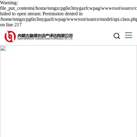
Warning:
file_put_contents(/home/nmgzcpg6n3mygazfcwpag/wwwroot/source/ca
failed to open stream: Permission denied in
/home/nmgzcpg6n3mygazfcwpag/wwwroot/source/model/api.class.ph
on line 217