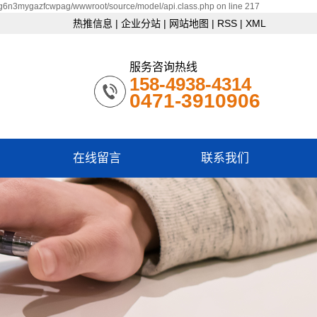
pg6n3mygazfcwpag/wwwroot/source/model/api.class.php on line 217
热推信息
|
企业分站
|
网站地图
|
RSS
|
XML
服务咨询热线
158-4938-4314
0471-3910906
在线留言
联系我们