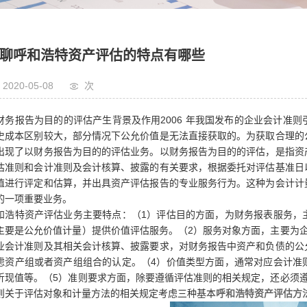
车辆价值评估
财务专项评估
聊呼和浩特资产评估的特点有哪些
拍卖
2020-05-08
次
财务报告为目的的评估产生背景及作用2006 年我国发布的企业会计准
史成本区别较大，部分情况下公允价值是无法直接获取的。为获取合理的
出现了以财务报告为目的的评估业务。以财务报告为目的的评估，是指资
估准则和会计准则及会计核算、披露的有关要求，根据委托对评估基准日
值进行评定和估算，并出具资产评估报告的专业服务行为。这种为会计计
的一项重要业务。
和浩特资产评估业务主要特点：（1）评估目的方面，为财务报表服务，
主要是公允价值计量）提供价值评估服务。（2）服务对象方面，主要为
业会计准则及其相关会计核算、披露要求，对财务报告中资产和负债的公
虑资产组或者资产组组合的认定。（4）价值类型方面，通常对应会计准
折现值等。（5）准则要求方面，除要遵循评估准则的相关规定，还必须
则关于评估对象和计量方法的相关规定考虑三种基本
呼和浩特资产评估方