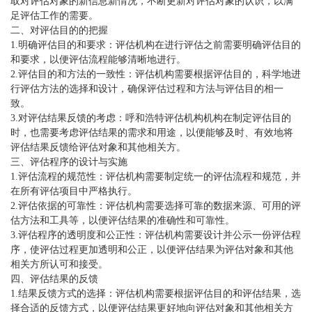
取对评估对象的新信息新情况，不断更新对评估对象的认识，以满
足评估工作的需要。
二、对评估目的的把握
1.明确评估目的和要求：评估机构在进行评估之前需要明确评估目的
和要求，以便评估流程能够清晰地进行。
2.评估目的和方法的一致性：评估机构需要根据评估目的，科学地进
行评估方法的选择和设计，确保评估过程和方法与评估目的相一
致。
3.对评估结果反馈的考虑：
呼和浩特评估
机构机构在制定评估目的
时，也需要考虑评估结果的需求和用途，以便能够及时、有效地将
评估结果反馈给评估对象和其他相关方。
三、评估程序的设计与实施
1.评估流程的规范性：评估机构需要制定统一的评估流程和规范，并
在所有评估项目中严格执行。
2.评估依据的可靠性：评估机构需要选择可靠的数据来源、可用的评
估方法和工具等，以便评估结果的准确性和可靠性。
3.评估程序的透明度和公正性：评估机构需要设计并公示一份评估程
序，使评估过程更加透明和公正，以便评估结果为评估对象和其他
相关方所认可和接受。
四、评估结果的反馈
1.结果反馈方式的选择：评估机构需要根据评估目的和评估结果，选
择合适的反馈方式，以便评估结果更好地向评估对象和其他相关方